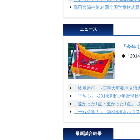
高円宮賜杯第34回全国学童軟式野
ニュース
「今年も
◆「201
「岐阜遠征」 -三重大垣養老交流
「平常心」 -2014津市少年野球
「遠かった1点・重かった1点」 
「一戦必笑！」 -第3回積水ハウ
最新試合結果