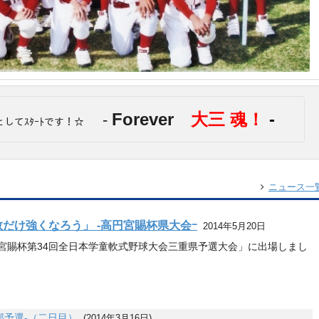
Forever
大三 魂！
-
-
としてｽﾀｰﾄです！☆
ニュース一
だけ強くなろう」 -高円宮賜杯県大会ｰ
2014年5月20日
宮賜杯第34回全日本学童軟式野球大会三重県予選大会」に出場しまし
部予選-（二日目）
(2014年3月16日)