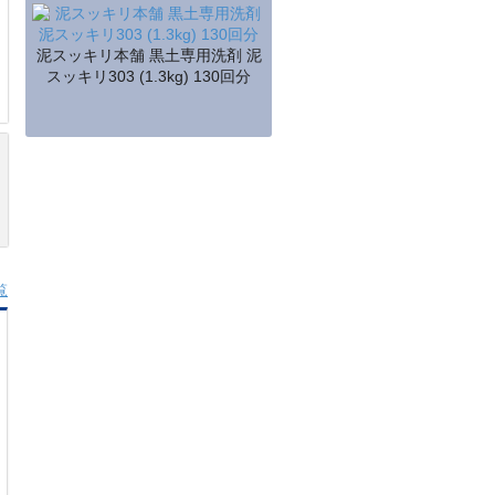
泥スッキリ本舗 黒土専用洗剤 泥
スッキリ303 (1.3kg) 130回分
覧