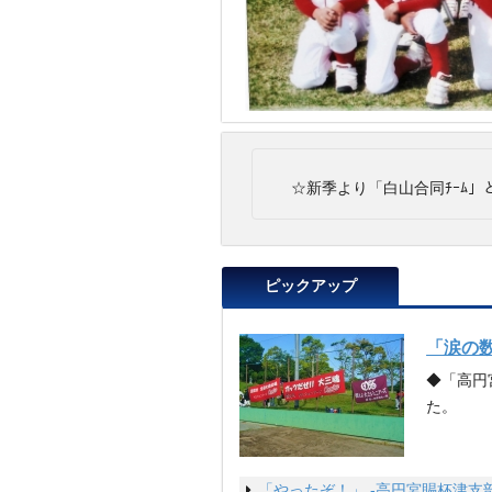
☆新季より「白山合同ﾁｰﾑ」
ピックアップ
「涙の数
◆「高円
た。
「やったぞ！」 -高円宮賜杯津支